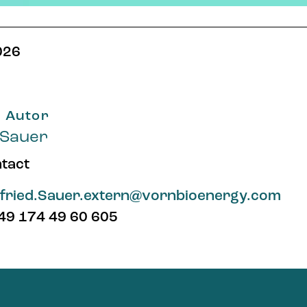
026
 Autor
 Sauer
tact
lfried.Sauer.extern@vornbioenergy.com
+49 174 49 60 605