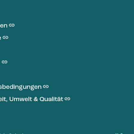
nen
e
m
tsbedingungen
it, Umwelt & Qualität