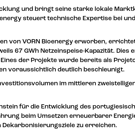
klung und bringt seine starke lokale Markt
oenergy steuert technische Expertise bei u
den von VORN Bioenergy erworben, errichte
eweils 67 GWh Netzeinspeise-Kapazität. Dies
nes der Projekte wurde bereits als Projeto 
 voraussichtlich deutlich beschleunigt.
vestitionsvolumen im mittleren zweistelligen
ilenstein für die Entwicklung des portugies
Erfahrung beim Umsetzen erneuerbarer Energie
n Dekarbonisierungsziele zu erreichen.