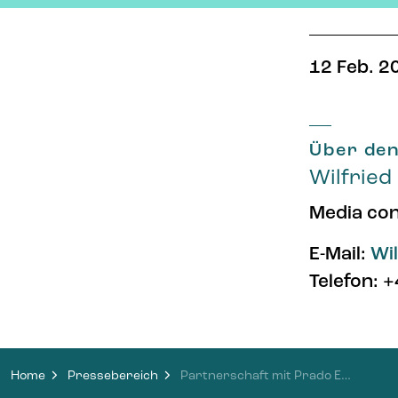
12 Feb. 2
Über den
Wilfried
Media con
E-Mail:
Wi
Telefon: 
Home
Pressebereich
Partnerschaft mit Prado Energia: VORN Bioenergy treibt seine strategische Expansion in Portugal voran