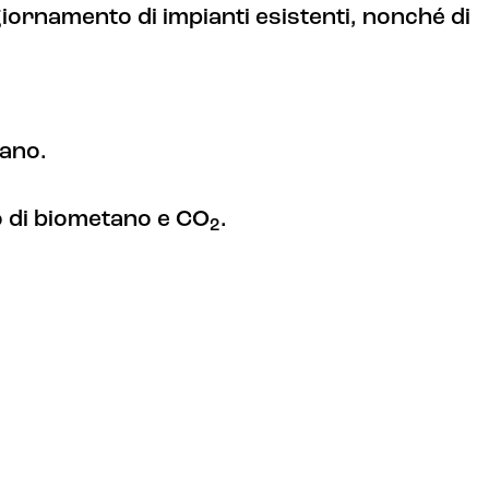
aggiornamento di impianti esistenti, nonché di
tano.
to di biometano e CO
.
2