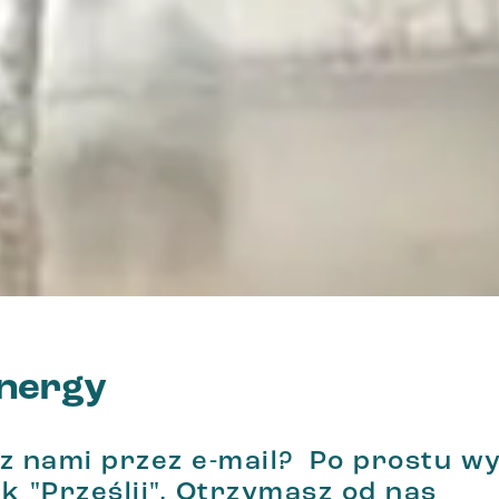
energy
z nami przez e-mail? Po prostu wy
k "Prześlij". Otrzymasz od nas